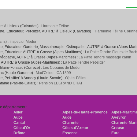
' à Lisieux (Calvados) :
Harmonie Féline
e, Educateur, Pet-sitter, AUTRE' à Lisieux (Calvados) :
Harmonie Féline Corinne
ris) :
Inspector Medor
e, Educateur, Garderie, Massotherapie, Ostéopathe, AUTRE' à Grasse (Alpes-Mari
e, Educateur, AUTRE' à Grasse (Alpes-Maritimes) :
La Patte Tendre Fleurs de Bac
téopathe, AUTRE' à Grasse (Alpes-Maritimes) :
La Patte Tendre massage canin
, AUTRE' à Grasse (Alpes-Maritimes) :
La Patte Tendre Pet-sitter
Hilaire-Foissac (Corrèze) :
Les Copains de Médor
rac (Haute-Garonne) :
Mad'Osteo - OA 1899
, Pet-sitter' à Annecy (Haute-Savoie) :
O'ptits Félins
ntaine (Pas-de-Calais) :
Pension LEGRAND CHAT
re département :
Allier
Alpes-de-Haute-Provence
Alpes-Maritim
Aube
Aude
Aveyron
Cantal
Charente
Charente-Mari
Côte-d'Or
Côtes-d'Armor
Creuse
Drôme
Essonne
Eure