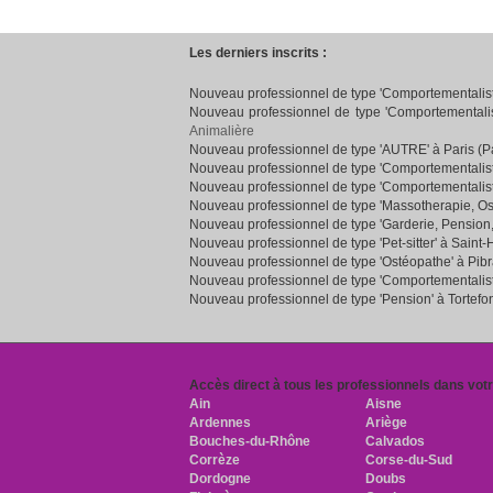
Les derniers inscrits :
Nouveau professionnel de type 'Comportementaliste
Nouveau professionnel de type 'Comportementalist
Animalière
Nouveau professionnel de type 'AUTRE' à Paris (Pa
Nouveau professionnel de type 'Comportementalist
Nouveau professionnel de type 'Comportementalist
Nouveau professionnel de type 'Massotherapie, Os
Nouveau professionnel de type 'Garderie, Pension
Nouveau professionnel de type 'Pet-sitter' à Saint-
Nouveau professionnel de type 'Ostéopathe' à Pib
Nouveau professionnel de type 'Comportementaliste
Nouveau professionnel de type 'Pension' à Tortefo
Accès direct à tous les professionnels dans vot
Ain
Aisne
Ardennes
Ariège
Bouches-du-Rhône
Calvados
Corrèze
Corse-du-Sud
Dordogne
Doubs