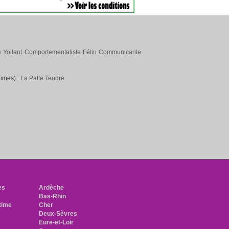
 Yollant Comportementaliste Félin Communicante
times) :
La Patte Tendre
h
es
Ardèche
Bas-Rhin
time
Cher
Deux-Sèvres
Eure-et-Loir