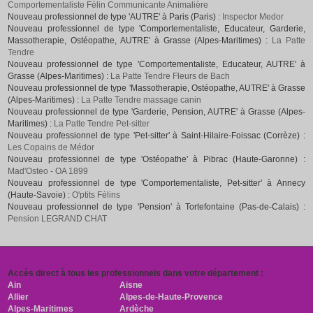
Comportementaliste Félin Communicante Animalière
Nouveau professionnel de type 'AUTRE' à Paris (Paris) :
Inspector Medor
Nouveau professionnel de type 'Comportementaliste, Educateur, Garderie,
Massotherapie, Ostéopathe, AUTRE' à Grasse (Alpes-Maritimes) :
La Patte
Tendre
Nouveau professionnel de type 'Comportementaliste, Educateur, AUTRE' à
Grasse (Alpes-Maritimes) :
La Patte Tendre Fleurs de Bach
Nouveau professionnel de type 'Massotherapie, Ostéopathe, AUTRE' à Grasse
(Alpes-Maritimes) :
La Patte Tendre massage canin
Nouveau professionnel de type 'Garderie, Pension, AUTRE' à Grasse (Alpes-
Maritimes) :
La Patte Tendre Pet-sitter
Nouveau professionnel de type 'Pet-sitter' à Saint-Hilaire-Foissac (Corrèze) :
Les Copains de Médor
Nouveau professionnel de type 'Ostéopathe' à Pibrac (Haute-Garonne) :
Mad'Osteo - OA 1899
Nouveau professionnel de type 'Comportementaliste, Pet-sitter' à Annecy
(Haute-Savoie) :
O'ptits Félins
Nouveau professionnel de type 'Pension' à Tortefontaine (Pas-de-Calais) :
Pension LEGRAND CHAT
Accès direct à tous les professionnels dans votre département :
Ain
Aisne
Allier
Alpes-de-Haute-Provence
Alpes-Maritimes
Ardèche