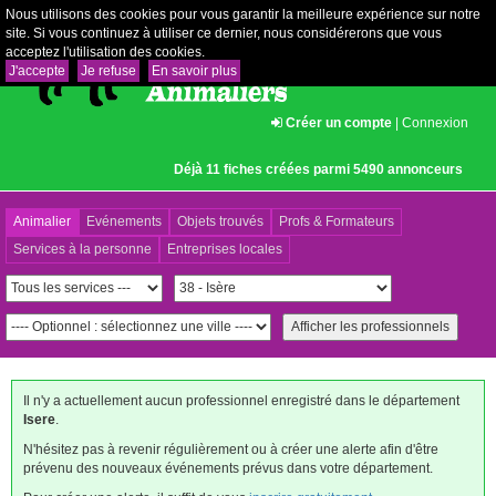
Nous utilisons des cookies pour vous garantir la meilleure expérience sur notre
site. Si vous continuez à utiliser ce dernier, nous considérerons que vous
acceptez l'utilisation des cookies.
J'accepte
Je refuse
En savoir plus
Créer un compte
|
Connexion
Déjà 11 fiches créées parmi 5490 annonceurs
Animalier
Evénements
Objets trouvés
Profs & Formateurs
Services à la personne
Entreprises locales
Il n'y a actuellement aucun professionnel enregistré dans le département
Isere
.
N'hésitez pas à revenir régulièrement ou à créer une alerte afin d'être
prévenu des nouveaux événements prévus dans votre département.