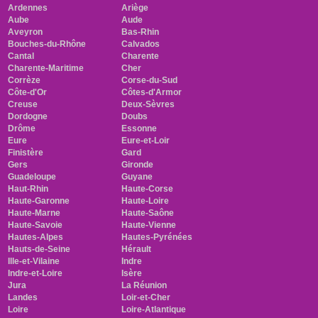
Ardennes
Ariège
Aube
Aude
Aveyron
Bas-Rhin
Bouches-du-Rhône
Calvados
Cantal
Charente
Charente-Maritime
Cher
Corrèze
Corse-du-Sud
Côte-d'Or
Côtes-d'Armor
Creuse
Deux-Sèvres
Dordogne
Doubs
Drôme
Essonne
Eure
Eure-et-Loir
Finistère
Gard
Gers
Gironde
Guadeloupe
Guyane
Haut-Rhin
Haute-Corse
Haute-Garonne
Haute-Loire
Haute-Marne
Haute-Saône
Haute-Savoie
Haute-Vienne
Hautes-Alpes
Hautes-Pyrénées
Hauts-de-Seine
Hérault
Ille-et-Vilaine
Indre
Indre-et-Loire
Isère
Jura
La Réunion
Landes
Loir-et-Cher
Loire
Loire-Atlantique