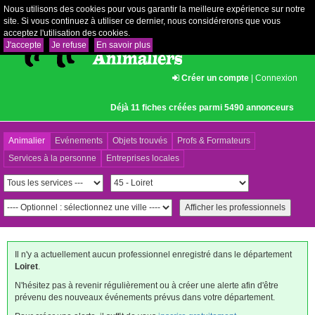
Nous utilisons des cookies pour vous garantir la meilleure expérience sur notre
site. Si vous continuez à utiliser ce dernier, nous considérerons que vous
acceptez l'utilisation des cookies.
J'accepte
Je refuse
En savoir plus
Créer un compte
|
Connexion
Déjà 11 fiches créées parmi 5490 annonceurs
Animalier
Evénements
Objets trouvés
Profs & Formateurs
Services à la personne
Entreprises locales
Il n'y a actuellement aucun professionnel enregistré dans le département
Loiret
.
N'hésitez pas à revenir régulièrement ou à créer une alerte afin d'être
prévenu des nouveaux événements prévus dans votre département.