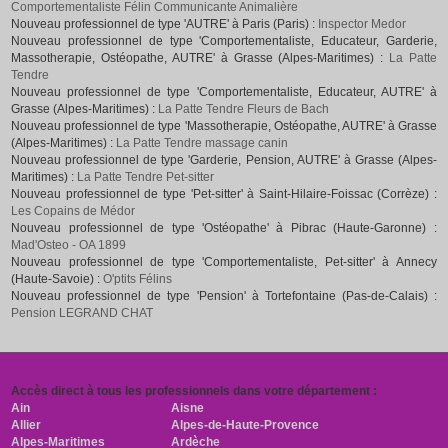
Comportementaliste Félin Communicante Animalière
Nouveau professionnel de type 'AUTRE' à Paris (Paris) :
Inspector Medor
Nouveau professionnel de type 'Comportementaliste, Educateur, Garderie,
Massotherapie, Ostéopathe, AUTRE' à Grasse (Alpes-Maritimes) :
La Patte
Tendre
Nouveau professionnel de type 'Comportementaliste, Educateur, AUTRE' à
Grasse (Alpes-Maritimes) :
La Patte Tendre Fleurs de Bach
Nouveau professionnel de type 'Massotherapie, Ostéopathe, AUTRE' à Grasse
(Alpes-Maritimes) :
La Patte Tendre massage canin
Nouveau professionnel de type 'Garderie, Pension, AUTRE' à Grasse (Alpes-
Maritimes) :
La Patte Tendre Pet-sitter
Nouveau professionnel de type 'Pet-sitter' à Saint-Hilaire-Foissac (Corrèze) :
Les Copains de Médor
Nouveau professionnel de type 'Ostéopathe' à Pibrac (Haute-Garonne) :
Mad'Osteo - OA 1899
Nouveau professionnel de type 'Comportementaliste, Pet-sitter' à Annecy
(Haute-Savoie) :
O'ptits Félins
Nouveau professionnel de type 'Pension' à Tortefontaine (Pas-de-Calais) :
Pension LEGRAND CHAT
Accès direct à tous les professionnels dans votre département :
Ain
Aisne
Allier
Alpes-de-Haute-Provence
Alpes-Maritimes
Ardèche