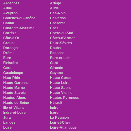
Ardennes
Ariège
Aube
Aude
Aveyron
Bas-Rhin
Bouches-du-Rhône
Calvados
Cantal
Charente
Charente-Maritime
Cher
Corrèze
Corse-du-Sud
Côte-d'Or
Côtes-d'Armor
Creuse
Deux-Sèvres
Dordogne
Doubs
Drôme
Essonne
Eure
Eure-et-Loir
Finistère
Gard
Gers
Gironde
Guadeloupe
Guyane
Haut-Rhin
Haute-Corse
Haute-Garonne
Haute-Loire
Haute-Marne
Haute-Saône
Haute-Savoie
Haute-Vienne
Hautes-Alpes
Hautes-Pyrénées
Hauts-de-Seine
Hérault
Ille-et-Vilaine
Indre
Indre-et-Loire
Isère
Jura
La Réunion
Landes
Loir-et-Cher
Loire
Loire-Atlantique