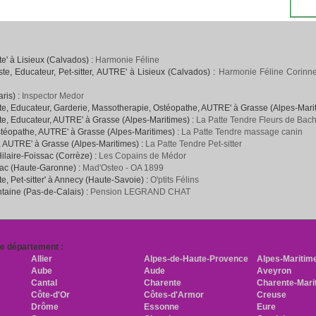
' à Lisieux (Calvados) :
Harmonie Féline
e, Educateur, Pet-sitter, AUTRE' à Lisieux (Calvados) :
Harmonie Féline Corinne
ris) :
Inspector Medor
e, Educateur, Garderie, Massotherapie, Ostéopathe, AUTRE' à Grasse (Alpes-Mari
e, Educateur, AUTRE' à Grasse (Alpes-Maritimes) :
La Patte Tendre Fleurs de Bac
téopathe, AUTRE' à Grasse (Alpes-Maritimes) :
La Patte Tendre massage canin
, AUTRE' à Grasse (Alpes-Maritimes) :
La Patte Tendre Pet-sitter
Hilaire-Foissac (Corrèze) :
Les Copains de Médor
rac (Haute-Garonne) :
Mad'Osteo - OA 1899
, Pet-sitter' à Annecy (Haute-Savoie) :
O'ptits Félins
ntaine (Pas-de-Calais) :
Pension LEGRAND CHAT
re département :
Allier
Alpes-de-Haute-Provence
Alpes-Maritim
Aube
Aude
Aveyron
Cantal
Charente
Charente-Mari
Côte-d'Or
Côtes-d'Armor
Creuse
Drôme
Essonne
Eure