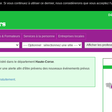
e. Si vous continuez à utiliser ce dernier, nous considérerons que vous acceptez l'u
Dé
s & Formateurs
Services à la personne
Entreprises locales
gistré dans le département
Haute-Corse
.
éer une alerte afin d'être prévenu des nouveaux événements prévus
gratuitement
.