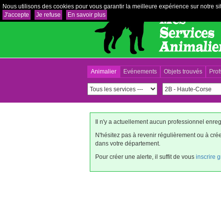
Nous utilisons des cookies pour vous garantir la meilleure expérience sur notre sit
J'accepte
Je refuse
En savoir plus
Animalier
Evénements
Objets trouvés
Prof
Il n'y a actuellement aucun professionnel enre
N'hésitez pas à revenir régulièrement ou à cr
dans votre département.
Pour créer une alerte, il suffit de vous
inscrire 