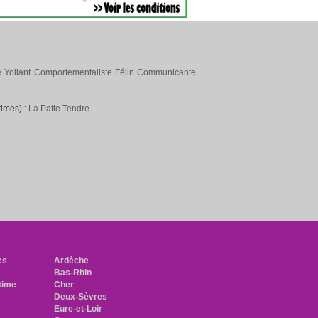
 Yollant Comportementaliste Félin Communicante
times) :
La Patte Tendre
h
es
Ardèche
Bas-Rhin
time
Cher
Deux-Sèvres
Eure-et-Loir