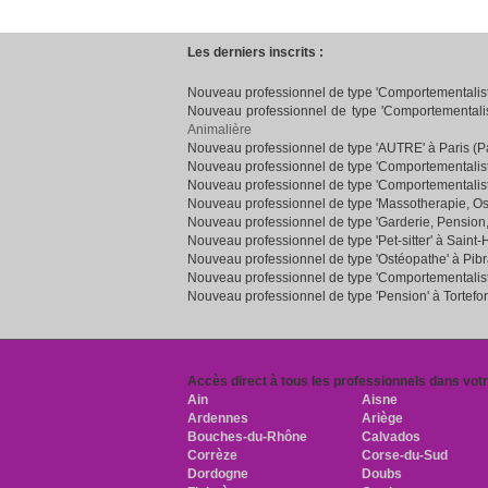
Les derniers inscrits :
Nouveau professionnel de type 'Comportementaliste
Nouveau professionnel de type 'Comportementalist
Animalière
Nouveau professionnel de type 'AUTRE' à Paris (Pa
Nouveau professionnel de type 'Comportementalist
Nouveau professionnel de type 'Comportementalist
Nouveau professionnel de type 'Massotherapie, Os
Nouveau professionnel de type 'Garderie, Pension
Nouveau professionnel de type 'Pet-sitter' à Saint-
Nouveau professionnel de type 'Ostéopathe' à Pib
Nouveau professionnel de type 'Comportementaliste
Nouveau professionnel de type 'Pension' à Tortefo
Accès direct à tous les professionnels dans vot
Ain
Aisne
Ardennes
Ariège
Bouches-du-Rhône
Calvados
Corrèze
Corse-du-Sud
Dordogne
Doubs