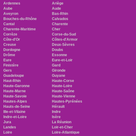
Ardennes
Ariège
Aube
Aude
Aveyron
Bas-Rhin
Bouches-du-Rhône
Calvados
Cantal
Charente
Charente-Maritime
Cher
Corrèze
Corse-du-Sud
Côte-d'Or
Côtes-d'Armor
Creuse
Deux-Sèvres
Dordogne
Doubs
Drôme
Essonne
Eure
Eure-et-Loir
Finistère
Gard
Gers
Gironde
Guadeloupe
Guyane
Haut-Rhin
Haute-Corse
Haute-Garonne
Haute-Loire
Haute-Marne
Haute-Saône
Haute-Savoie
Haute-Vienne
Hautes-Alpes
Hautes-Pyrénées
Hauts-de-Seine
Hérault
Ille-et-Vilaine
Indre
Indre-et-Loire
Isère
Jura
La Réunion
Landes
Loir-et-Cher
Loire
Loire-Atlantique