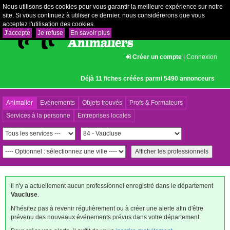
Nous utilisons des cookies pour vous garantir la meilleure expérience sur notre
site. Si vous continuez à utiliser ce dernier, nous considérerons que vous
acceptez l'utilisation des cookies.
J'accepte
Je refuse
En savoir plus
Créer un compte
|
Connexion
Déjà 11 fiches créées parmi 5490 annonceurs
Animalier
Evénements
Objets trouvés
Profs & Formateurs
Services à la personne
Entreprises locales
Il n'y a actuellement aucun professionnel enregistré dans le département
Vaucluse
.
N'hésitez pas à revenir régulièrement ou à créer une alerte afin d'être
prévenu des nouveaux événements prévus dans votre département.