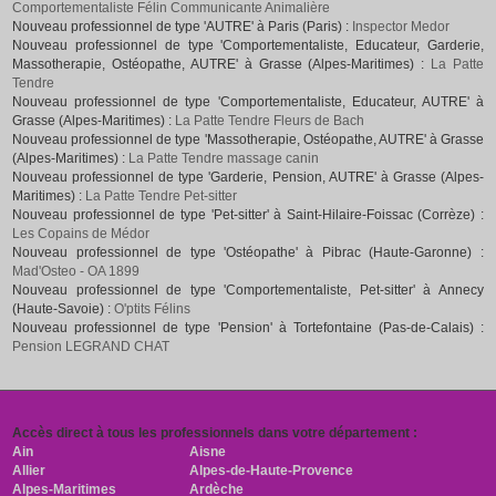
Comportementaliste Félin Communicante Animalière
Nouveau professionnel de type 'AUTRE' à Paris (Paris) :
Inspector Medor
Nouveau professionnel de type 'Comportementaliste, Educateur, Garderie,
Massotherapie, Ostéopathe, AUTRE' à Grasse (Alpes-Maritimes) :
La Patte
Tendre
Nouveau professionnel de type 'Comportementaliste, Educateur, AUTRE' à
Grasse (Alpes-Maritimes) :
La Patte Tendre Fleurs de Bach
Nouveau professionnel de type 'Massotherapie, Ostéopathe, AUTRE' à Grasse
(Alpes-Maritimes) :
La Patte Tendre massage canin
Nouveau professionnel de type 'Garderie, Pension, AUTRE' à Grasse (Alpes-
Maritimes) :
La Patte Tendre Pet-sitter
Nouveau professionnel de type 'Pet-sitter' à Saint-Hilaire-Foissac (Corrèze) :
Les Copains de Médor
Nouveau professionnel de type 'Ostéopathe' à Pibrac (Haute-Garonne) :
Mad'Osteo - OA 1899
Nouveau professionnel de type 'Comportementaliste, Pet-sitter' à Annecy
(Haute-Savoie) :
O'ptits Félins
Nouveau professionnel de type 'Pension' à Tortefontaine (Pas-de-Calais) :
Pension LEGRAND CHAT
Accès direct à tous les professionnels dans votre département :
Ain
Aisne
Allier
Alpes-de-Haute-Provence
Alpes-Maritimes
Ardèche