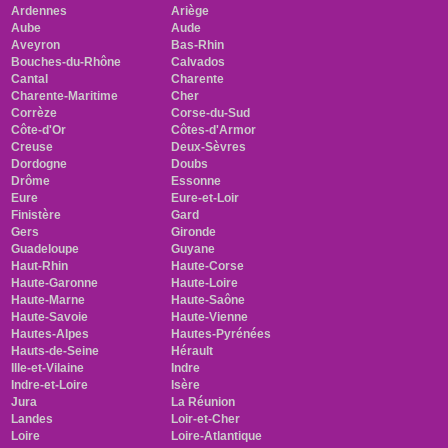
Ardennes
Ariège
Aube
Aude
Aveyron
Bas-Rhin
Bouches-du-Rhône
Calvados
Cantal
Charente
Charente-Maritime
Cher
Corrèze
Corse-du-Sud
Côte-d'Or
Côtes-d'Armor
Creuse
Deux-Sèvres
Dordogne
Doubs
Drôme
Essonne
Eure
Eure-et-Loir
Finistère
Gard
Gers
Gironde
Guadeloupe
Guyane
Haut-Rhin
Haute-Corse
Haute-Garonne
Haute-Loire
Haute-Marne
Haute-Saône
Haute-Savoie
Haute-Vienne
Hautes-Alpes
Hautes-Pyrénées
Hauts-de-Seine
Hérault
Ille-et-Vilaine
Indre
Indre-et-Loire
Isère
Jura
La Réunion
Landes
Loir-et-Cher
Loire
Loire-Atlantique