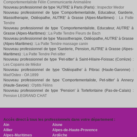
Comportementaliste Félin Communicante Animalière
Nouveau professionnel de type 'AUTRE' à Paris (Paris) :
Inspector Medor
Nouveau professionnel de type 'Comportementaliste, Educateur, Garderie,
Massotherapie, Ostéopathe, AUTRE' à Grasse (Alpes-Maritimes) :
La Patte
Tendre
Nouveau professionnel de type 'Comportementaliste, Educateur, AUTRE' à
Grasse (Alpes-Maritimes) :
La Patte Tendre Fleurs de Bach
Nouveau professionnel de type 'Massotherapie, Ostéopathe, AUTRE' à Grasse
(Alpes-Maritimes) :
La Patte Tendre massage canin
Nouveau professionnel de type 'Garderie, Pension, AUTRE' à Grasse (Alpes-
Maritimes) :
La Patte Tendre Pet-sitter
Nouveau professionnel de type 'Pet-sitter' à Saint-Hilaire-Foissac (Corrèze) :
Les Copains de Médor
Nouveau professionnel de type 'Ostéopathe' à Pibrac (Haute-Garonne) :
Mad'Osteo - OA 1899
Nouveau professionnel de type 'Comportementaliste, Pet-sitter' à Annecy
(Haute-Savoie) :
O'ptits Félins
Nouveau professionnel de type 'Pension' à Tortefontaine (Pas-de-Calais) :
Pension LEGRAND CHAT
Accès direct à tous les professionnels dans votre département :
Ain
Aisne
Allier
Alpes-de-Haute-Provence
Alpes-Maritimes
Ardèche