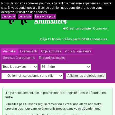
Nous utilisons des cookies pour vous garantir la meilleure expérience sur notre
site. Si vous continuez à utiliser ce dernier, nous considérerons que vous
acceptez l'utilisation des cookies.
J'accepte
Je refuse
En savoir plus
Créer un compte
|
Connexion
Déjà 11 fiches créées parmi 5490 annonceurs
Animalier
Evénements
Objets trouvés
Profs & Formateurs
Services à la personne
Entreprises locales
Il n'y a actuellement aucun professionnel enregistré dans le département
Indre
.
N'hésitez pas à revenir régulièrement ou à créer une alerte afin d'être
prévenu des nouveaux événements prévus dans votre département.