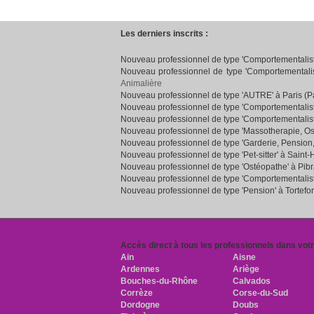
Les derniers inscrits :
Nouveau professionnel de type 'Comportementaliste
Nouveau professionnel de type 'Comportementalist
Animalière
Nouveau professionnel de type 'AUTRE' à Paris (Pa
Nouveau professionnel de type 'Comportementalist
Nouveau professionnel de type 'Comportementalist
Nouveau professionnel de type 'Massotherapie, Os
Nouveau professionnel de type 'Garderie, Pension
Nouveau professionnel de type 'Pet-sitter' à Saint-
Nouveau professionnel de type 'Ostéopathe' à Pib
Nouveau professionnel de type 'Comportementaliste
Nouveau professionnel de type 'Pension' à Tortefo
Accès direct à tous les professionnels dans vot
Ain
Aisne
Ardennes
Ariège
Bouches-du-Rhône
Calvados
Corrèze
Corse-du-Sud
Dordogne
Doubs