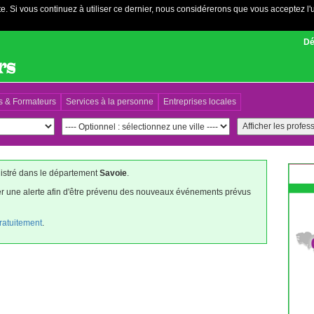
e. Si vous continuez à utiliser ce dernier, nous considérerons que vous acceptez l'u
Dé
s & Formateurs
Services à la personne
Entreprises locales
gistré dans le département
Savoie
.
éer une alerte afin d'être prévenu des nouveaux événements prévus
gratuitement
.