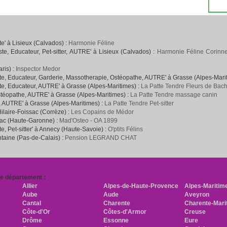
' à Lisieux (Calvados) :
Harmonie Féline
e, Educateur, Pet-sitter, AUTRE' à Lisieux (Calvados) :
Harmonie Féline Corinne
ris) :
Inspector Medor
e, Educateur, Garderie, Massotherapie, Ostéopathe, AUTRE' à Grasse (Alpes-Mari
e, Educateur, AUTRE' à Grasse (Alpes-Maritimes) :
La Patte Tendre Fleurs de Bac
téopathe, AUTRE' à Grasse (Alpes-Maritimes) :
La Patte Tendre massage canin
, AUTRE' à Grasse (Alpes-Maritimes) :
La Patte Tendre Pet-sitter
Hilaire-Foissac (Corrèze) :
Les Copains de Médor
rac (Haute-Garonne) :
Mad'Osteo - OA 1899
, Pet-sitter' à Annecy (Haute-Savoie) :
O'ptits Félins
ntaine (Pas-de-Calais) :
Pension LEGRAND CHAT
re département :
Allier
Alpes-de-Haute-Provence
Alpes-Maritim
Aube
Aude
Aveyron
Cantal
Charente
Charente-Mari
Côte-d'Or
Côtes-d'Armor
Creuse
Drôme
Essonne
Eure