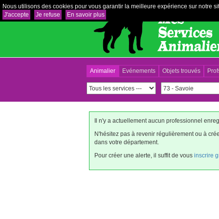
Nous utilisons des cookies pour vous garantir la meilleure expérience sur notre sit
J'accepte
Je refuse
En savoir plus
Animalier
Evénements
Objets trouvés
Prof
Il n'y a actuellement aucun professionnel enre
N'hésitez pas à revenir régulièrement ou à cr
dans votre département.
Pour créer une alerte, il suffit de vous
inscrire 