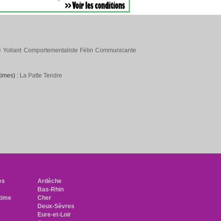
 Yollant Comportementaliste Félin Communicante
times) :
La Patte Tendre
h
es
Ardèche
Bas-Rhin
time
Cher
Deux-Sèvres
Eure-et-Loir