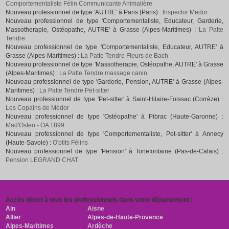
Comportementaliste Félin Communicante Animalière
Nouveau professionnel de type 'AUTRE' à Paris (Paris) :
Inspector Medor
Nouveau professionnel de type 'Comportementaliste, Educateur, Garderie,
Massotherapie, Ostéopathe, AUTRE' à Grasse (Alpes-Maritimes) :
La Patte
Tendre
Nouveau professionnel de type 'Comportementaliste, Educateur, AUTRE' à
Grasse (Alpes-Maritimes) :
La Patte Tendre Fleurs de Bach
Nouveau professionnel de type 'Massotherapie, Ostéopathe, AUTRE' à Grasse
(Alpes-Maritimes) :
La Patte Tendre massage canin
Nouveau professionnel de type 'Garderie, Pension, AUTRE' à Grasse (Alpes-
Maritimes) :
La Patte Tendre Pet-sitter
Nouveau professionnel de type 'Pet-sitter' à Saint-Hilaire-Foissac (Corrèze) :
Les Copains de Médor
Nouveau professionnel de type 'Ostéopathe' à Pibrac (Haute-Garonne) :
Mad'Osteo - OA 1899
Nouveau professionnel de type 'Comportementaliste, Pet-sitter' à Annecy
(Haute-Savoie) :
O'ptits Félins
Nouveau professionnel de type 'Pension' à Tortefontaine (Pas-de-Calais) :
Pension LEGRAND CHAT
Accès direct à tous les professionnels dans votre département :
Ain
Aisne
Allier
Alpes-de-Haute-Provence
Alpes-Maritimes
Ardèche