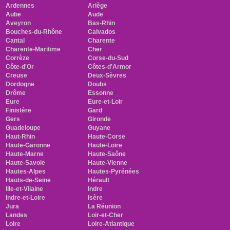
Ardennes
Ariège
Aube
Aude
Aveyron
Bas-Rhin
Bouches-du-Rhône
Calvados
Cantal
Charente
Charente-Maritime
Cher
Corrèze
Corse-du-Sud
Côte-d'Or
Côtes-d'Armor
Creuse
Deux-Sèvres
Dordogne
Doubs
Drôme
Essonne
Eure
Eure-et-Loir
Finistère
Gard
Gers
Gironde
Guadeloupe
Guyane
Haut-Rhin
Haute-Corse
Haute-Garonne
Haute-Loire
Haute-Marne
Haute-Saône
Haute-Savoie
Haute-Vienne
Hautes-Alpes
Hautes-Pyrénées
Hauts-de-Seine
Hérault
Ille-et-Vilaine
Indre
Indre-et-Loire
Isère
Jura
La Réunion
Landes
Loir-et-Cher
Loire
Loire-Atlantique