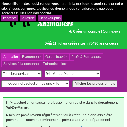
Nous utilisons des cookies pour vous garantir la meilleure expérience sur notre
site. Si vous continuez à utiliser ce dernier, nous considérerons que vous
acceptez l'utilisation des cookies.
J'accepte
Je refuse
En savoir plus
Créer un compte
|
Connexion
Déjà 11 fiches créées parmi 5490 annonceurs
Animalier
Evénements
Objets trouvés
Profs & Formateurs
Services à la personne
Entreprises locales
Il n'y a actuellement aucun professionnel enregistré dans le département
Val-De-Marne
.
N'hésitez pas à revenir régulièrement ou à créer une alerte afin d'être
prévenu des nouveaux événements prévus dans votre département.