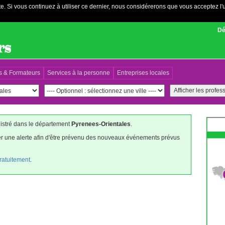
e. Si vous continuez à utiliser ce dernier, nous considérerons que vous acceptez l'u
Dé
s & Formateurs
Services à la personne
Entreprises locales
gistré dans le département
Pyrenees-Orientales
.
éer une alerte afin d'être prévenu des nouveaux événements prévus
gratuitement
.