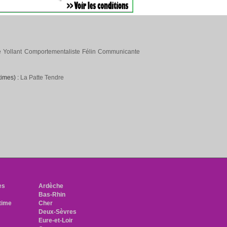
 Yollant Comportementaliste Félin Communicante
times) :
La Patte Tendre
h
es
Ardèche
Bas-Rhin
time
Cher
Deux-Sèvres
Eure-et-Loir