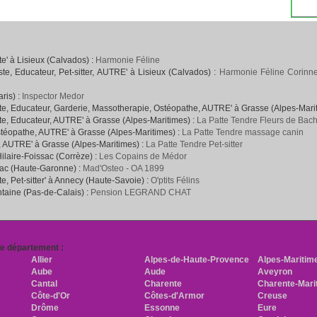
' à Lisieux (Calvados) :
Harmonie Féline
e, Educateur, Pet-sitter, AUTRE' à Lisieux (Calvados) :
Harmonie Féline Corinne
ris) :
Inspector Medor
e, Educateur, Garderie, Massotherapie, Ostéopathe, AUTRE' à Grasse (Alpes-Mari
e, Educateur, AUTRE' à Grasse (Alpes-Maritimes) :
La Patte Tendre Fleurs de Bac
téopathe, AUTRE' à Grasse (Alpes-Maritimes) :
La Patte Tendre massage canin
, AUTRE' à Grasse (Alpes-Maritimes) :
La Patte Tendre Pet-sitter
Hilaire-Foissac (Corrèze) :
Les Copains de Médor
rac (Haute-Garonne) :
Mad'Osteo - OA 1899
, Pet-sitter' à Annecy (Haute-Savoie) :
O'ptits Félins
ntaine (Pas-de-Calais) :
Pension LEGRAND CHAT
re département :
Allier
Alpes-de-Haute-Provence
Alpes-Maritim
Aube
Aude
Aveyron
Cantal
Charente
Charente-Mari
Côte-d'Or
Côtes-d'Armor
Creuse
Drôme
Essonne
Eure