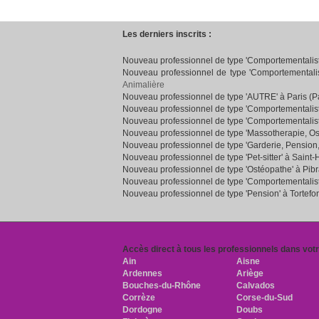
Les derniers inscrits :
Nouveau professionnel de type 'Comportementaliste
Nouveau professionnel de type 'Comportementalist
Animalière
Nouveau professionnel de type 'AUTRE' à Paris (Pa
Nouveau professionnel de type 'Comportementalist
Nouveau professionnel de type 'Comportementalist
Nouveau professionnel de type 'Massotherapie, Os
Nouveau professionnel de type 'Garderie, Pension
Nouveau professionnel de type 'Pet-sitter' à Saint-
Nouveau professionnel de type 'Ostéopathe' à Pib
Nouveau professionnel de type 'Comportementaliste
Nouveau professionnel de type 'Pension' à Tortefo
Accès direct à tous les professionnels dans vot
Ain
Aisne
Ardennes
Ariège
Bouches-du-Rhône
Calvados
Corrèze
Corse-du-Sud
Dordogne
Doubs