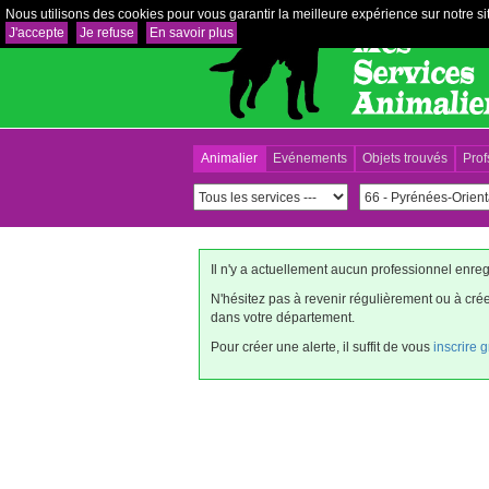
Nous utilisons des cookies pour vous garantir la meilleure expérience sur notre sit
J'accepte
Je refuse
En savoir plus
Animalier
Evénements
Objets trouvés
Prof
Il n'y a actuellement aucun professionnel enre
N'hésitez pas à revenir régulièrement ou à cr
dans votre département.
Pour créer une alerte, il suffit de vous
inscrire 