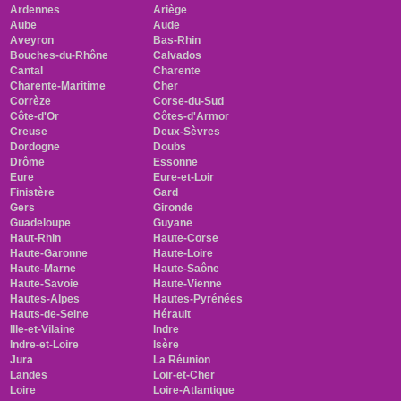
Ardennes
Ariège
Aube
Aude
Aveyron
Bas-Rhin
Bouches-du-Rhône
Calvados
Cantal
Charente
Charente-Maritime
Cher
Corrèze
Corse-du-Sud
Côte-d'Or
Côtes-d'Armor
Creuse
Deux-Sèvres
Dordogne
Doubs
Drôme
Essonne
Eure
Eure-et-Loir
Finistère
Gard
Gers
Gironde
Guadeloupe
Guyane
Haut-Rhin
Haute-Corse
Haute-Garonne
Haute-Loire
Haute-Marne
Haute-Saône
Haute-Savoie
Haute-Vienne
Hautes-Alpes
Hautes-Pyrénées
Hauts-de-Seine
Hérault
Ille-et-Vilaine
Indre
Indre-et-Loire
Isère
Jura
La Réunion
Landes
Loir-et-Cher
Loire
Loire-Atlantique