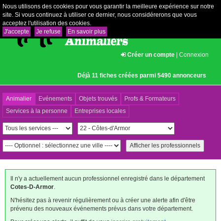
Nous utilisons des cookies pour vous garantir la meilleure expérience sur notre
site. Si vous continuez à utiliser ce dernier, nous considérerons que vous
acceptez l'utilisation des cookies.
J'accepte
Je refuse
En savoir plus
Créer un compte
|
Connexion
Déjà 11 fiches créées parmi 5490 annonceurs
Animalier
Evénements
Objets trouvés
Profs & Formateurs
Services à la personne
Entreprises locales
Il n'y a actuellement aucun professionnel enregistré dans le département
Cotes-D-Armor
.
N'hésitez pas à revenir régulièrement ou à créer une alerte afin d'être
prévenu des nouveaux événements prévus dans votre département.