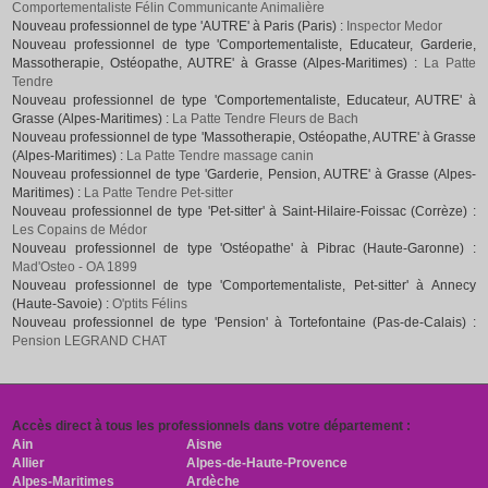
Comportementaliste Félin Communicante Animalière
Nouveau professionnel de type 'AUTRE' à Paris (Paris) :
Inspector Medor
Nouveau professionnel de type 'Comportementaliste, Educateur, Garderie,
Massotherapie, Ostéopathe, AUTRE' à Grasse (Alpes-Maritimes) :
La Patte
Tendre
Nouveau professionnel de type 'Comportementaliste, Educateur, AUTRE' à
Grasse (Alpes-Maritimes) :
La Patte Tendre Fleurs de Bach
Nouveau professionnel de type 'Massotherapie, Ostéopathe, AUTRE' à Grasse
(Alpes-Maritimes) :
La Patte Tendre massage canin
Nouveau professionnel de type 'Garderie, Pension, AUTRE' à Grasse (Alpes-
Maritimes) :
La Patte Tendre Pet-sitter
Nouveau professionnel de type 'Pet-sitter' à Saint-Hilaire-Foissac (Corrèze) :
Les Copains de Médor
Nouveau professionnel de type 'Ostéopathe' à Pibrac (Haute-Garonne) :
Mad'Osteo - OA 1899
Nouveau professionnel de type 'Comportementaliste, Pet-sitter' à Annecy
(Haute-Savoie) :
O'ptits Félins
Nouveau professionnel de type 'Pension' à Tortefontaine (Pas-de-Calais) :
Pension LEGRAND CHAT
Accès direct à tous les professionnels dans votre département :
Ain
Aisne
Allier
Alpes-de-Haute-Provence
Alpes-Maritimes
Ardèche