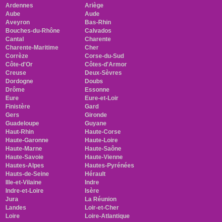
Ardennes
Ariège
Aube
Aude
Aveyron
Bas-Rhin
Bouches-du-Rhône
Calvados
Cantal
Charente
Charente-Maritime
Cher
Corrèze
Corse-du-Sud
Côte-d'Or
Côtes-d'Armor
Creuse
Deux-Sèvres
Dordogne
Doubs
Drôme
Essonne
Eure
Eure-et-Loir
Finistère
Gard
Gers
Gironde
Guadeloupe
Guyane
Haut-Rhin
Haute-Corse
Haute-Garonne
Haute-Loire
Haute-Marne
Haute-Saône
Haute-Savoie
Haute-Vienne
Hautes-Alpes
Hautes-Pyrénées
Hauts-de-Seine
Hérault
Ille-et-Vilaine
Indre
Indre-et-Loire
Isère
Jura
La Réunion
Landes
Loir-et-Cher
Loire
Loire-Atlantique