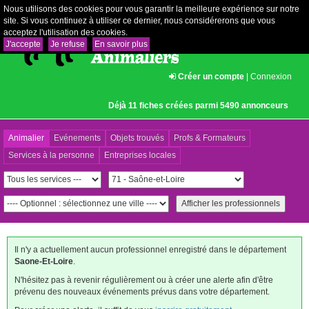
Nous utilisons des cookies pour vous garantir la meilleure expérience sur notre
site. Si vous continuez à utiliser ce dernier, nous considérerons que vous
acceptez l'utilisation des cookies.
J'accepte
Je refuse
En savoir plus
Créer un compte
|
Connexion
Déjà 11 fiches créées parmi 5490 annonceurs
Animalier
Evénements
Objets trouvés
Profs & Formateurs
Services à la personne
Entreprises locales
Il n'y a actuellement aucun professionnel enregistré dans le département
Saone-Et-Loire
.
N'hésitez pas à revenir régulièrement ou à créer une alerte afin d'être
prévenu des nouveaux événements prévus dans votre département.