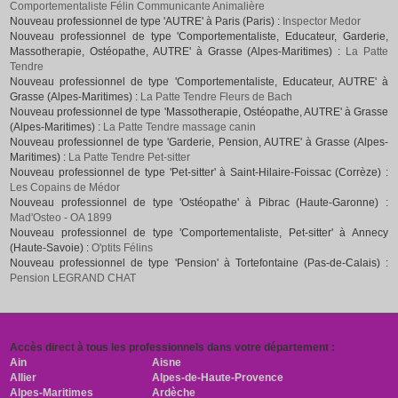
Comportementaliste Félin Communicante Animalière
Nouveau professionnel de type 'AUTRE' à Paris (Paris) :
Inspector Medor
Nouveau professionnel de type 'Comportementaliste, Educateur, Garderie,
Massotherapie, Ostéopathe, AUTRE' à Grasse (Alpes-Maritimes) :
La Patte
Tendre
Nouveau professionnel de type 'Comportementaliste, Educateur, AUTRE' à
Grasse (Alpes-Maritimes) :
La Patte Tendre Fleurs de Bach
Nouveau professionnel de type 'Massotherapie, Ostéopathe, AUTRE' à Grasse
(Alpes-Maritimes) :
La Patte Tendre massage canin
Nouveau professionnel de type 'Garderie, Pension, AUTRE' à Grasse (Alpes-
Maritimes) :
La Patte Tendre Pet-sitter
Nouveau professionnel de type 'Pet-sitter' à Saint-Hilaire-Foissac (Corrèze) :
Les Copains de Médor
Nouveau professionnel de type 'Ostéopathe' à Pibrac (Haute-Garonne) :
Mad'Osteo - OA 1899
Nouveau professionnel de type 'Comportementaliste, Pet-sitter' à Annecy
(Haute-Savoie) :
O'ptits Félins
Nouveau professionnel de type 'Pension' à Tortefontaine (Pas-de-Calais) :
Pension LEGRAND CHAT
Accès direct à tous les professionnels dans votre département :
Ain
Aisne
Allier
Alpes-de-Haute-Provence
Alpes-Maritimes
Ardèche