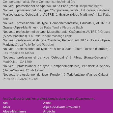
Comportementaliste Félin Communicante Animalière
Nouveau professionnel de type 'AUTRE' à Paris (Paris) :
Inspector Medor
Nouveau professionnel de type 'Comportementaliste, Educateur, Garderie,
Massotherapie, Ostéopathe, AUTRE' à Grasse (Alpes-Maritimes) :
La Patte
Tendre
Nouveau professionnel de type 'Comportementaliste, Educateur, AUTRE' à
Grasse (Alpes-Maritimes) :
La Patte Tendre Fleurs de Bach
Nouveau professionnel de type 'Massotherapie, Ostéopathe, AUTRE' à Grasse
(Alpes-Maritimes) :
La Patte Tendre massage canin
Nouveau professionnel de type 'Garderie, Pension, AUTRE' à Grasse (Alpes-
Maritimes) :
La Patte Tendre Pet-sitter
Nouveau professionnel de type 'Pet-sitter' à Saint-Hilaire-Foissac (Corrèze) :
Les Copains de Médor
Nouveau professionnel de type 'Ostéopathe' à Pibrac (Haute-Garonne) :
Mad'Osteo - OA 1899
Nouveau professionnel de type 'Comportementaliste, Pet-sitter' à Annecy
(Haute-Savoie) :
O'ptits Félins
Nouveau professionnel de type 'Pension' à Tortefontaine (Pas-de-Calais) :
Pension LEGRAND CHAT
Accès direct à tous les professionnels dans votre département :
Ain
Aisne
Allier
Alpes-de-Haute-Provence
Alpes-Maritimes
Ardèche