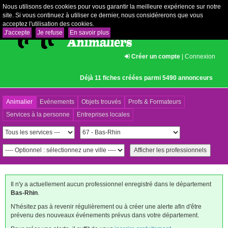
Nous utilisons des cookies pour vous garantir la meilleure expérience sur notre
site. Si vous continuez à utiliser ce dernier, nous considérerons que vous
acceptez l'utilisation des cookies.
J'accepte
Je refuse
En savoir plus
Créer un compte
|
Connexion
Déjà 11 fiches créées parmi 5490 annonceurs
Animalier
Evénements
Objets trouvés
Profs & Formateurs
Services à la personne
Entreprises locales
Il n'y a actuellement aucun professionnel enregistré dans le département
Bas-Rhin
.
N'hésitez pas à revenir régulièrement ou à créer une alerte afin d'être
prévenu des nouveaux événements prévus dans votre département.