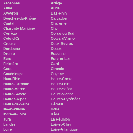
Ardennes
Ariège
Aube
Aude
Aveyron
Bas-Rhin
Bouches-du-Rhône
Calvados
Cantal
Charente
Charente-Maritime
Cher
Corrèze
Corse-du-Sud
Côte-d'Or
Côtes-d'Armor
Creuse
Deux-Sèvres
Dordogne
Doubs
Drôme
Essonne
Eure
Eure-et-Loir
Finistère
Gard
Gers
Gironde
Guadeloupe
Guyane
Haut-Rhin
Haute-Corse
Haute-Garonne
Haute-Loire
Haute-Marne
Haute-Saône
Haute-Savoie
Haute-Vienne
Hautes-Alpes
Hautes-Pyrénées
Hauts-de-Seine
Hérault
Ille-et-Vilaine
Indre
Indre-et-Loire
Isère
Jura
La Réunion
Landes
Loir-et-Cher
Loire
Loire-Atlantique