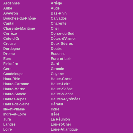
Ardennes
Ariège
Aube
Aude
Aveyron
Bas-Rhin
Bouches-du-Rhône
Calvados
Cantal
Charente
Charente-Maritime
Cher
Corrèze
Corse-du-Sud
Côte-d'Or
Côtes-d'Armor
Creuse
Deux-Sèvres
Dordogne
Doubs
Drôme
Essonne
Eure
Eure-et-Loir
Finistère
Gard
Gers
Gironde
Guadeloupe
Guyane
Haut-Rhin
Haute-Corse
Haute-Garonne
Haute-Loire
Haute-Marne
Haute-Saône
Haute-Savoie
Haute-Vienne
Hautes-Alpes
Hautes-Pyrénées
Hauts-de-Seine
Hérault
Ille-et-Vilaine
Indre
Indre-et-Loire
Isère
Jura
La Réunion
Landes
Loir-et-Cher
Loire
Loire-Atlantique