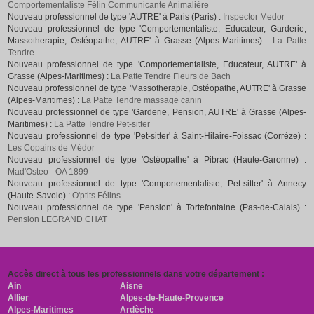
Comportementaliste Félin Communicante Animalière
Nouveau professionnel de type 'AUTRE' à Paris (Paris) :
Inspector Medor
Nouveau professionnel de type 'Comportementaliste, Educateur, Garderie,
Massotherapie, Ostéopathe, AUTRE' à Grasse (Alpes-Maritimes) :
La Patte
Tendre
Nouveau professionnel de type 'Comportementaliste, Educateur, AUTRE' à
Grasse (Alpes-Maritimes) :
La Patte Tendre Fleurs de Bach
Nouveau professionnel de type 'Massotherapie, Ostéopathe, AUTRE' à Grasse
(Alpes-Maritimes) :
La Patte Tendre massage canin
Nouveau professionnel de type 'Garderie, Pension, AUTRE' à Grasse (Alpes-
Maritimes) :
La Patte Tendre Pet-sitter
Nouveau professionnel de type 'Pet-sitter' à Saint-Hilaire-Foissac (Corrèze) :
Les Copains de Médor
Nouveau professionnel de type 'Ostéopathe' à Pibrac (Haute-Garonne) :
Mad'Osteo - OA 1899
Nouveau professionnel de type 'Comportementaliste, Pet-sitter' à Annecy
(Haute-Savoie) :
O'ptits Félins
Nouveau professionnel de type 'Pension' à Tortefontaine (Pas-de-Calais) :
Pension LEGRAND CHAT
Accès direct à tous les professionnels dans votre département :
Ain
Aisne
Allier
Alpes-de-Haute-Provence
Alpes-Maritimes
Ardèche