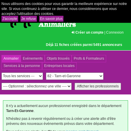
Nous utilisons des cookies pour vous garantir la meilleure expérience sur notre
site. Si vous continuez à utiliser ce dernier, nous considérerons que vous
acceptez l'utilisation des cookies.
J'accepte
Je refuse
En savoir plus
Créer un compte
|
Connexion
Déjà 11 fiches créées parmi 5491 annonceurs
Animalier
Evénements
Objets trouvés
Profs & Formateurs
Services à la personne
Entreprises locales
Il n'y a actuellement aucun professionnel enregistré dans le département
Tarn-Et-Garonne
.
N'hésitez pas à revenir régulièrement ou à créer une alerte afin d'être
prévenu des nouveaux événements prévus dans votre département.