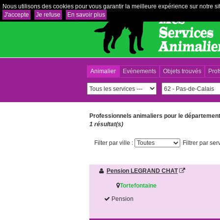
Nous utilisons des cookies pour vous garantir la meilleure expérience sur notre sit
J'accepte
Je refuse
En savoir plus
Animalier
Evénements
Objets trouvés
Prof
Professionnels animaliers pour le départemen
1 résultat(s)
Filter par ville :
Filtrer par ser
Pension LEGRAND CHAT
Tortefontaine
Pension