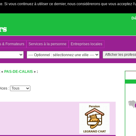
e. Si vous continuez à utiliser ce dernier, nous considérerons que vous acceptez l'u
Dé
s & Formateurs
Services à la personne
Entreprises locales
t «
PAS-DE-CALAIS
» :
vices :