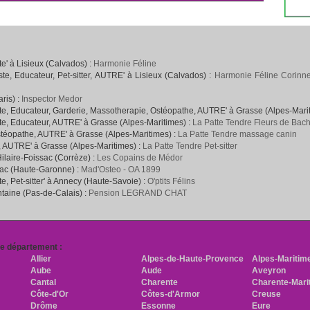
' à Lisieux (Calvados) :
Harmonie Féline
e, Educateur, Pet-sitter, AUTRE' à Lisieux (Calvados) :
Harmonie Féline Corinne
ris) :
Inspector Medor
e, Educateur, Garderie, Massotherapie, Ostéopathe, AUTRE' à Grasse (Alpes-Mari
e, Educateur, AUTRE' à Grasse (Alpes-Maritimes) :
La Patte Tendre Fleurs de Bac
téopathe, AUTRE' à Grasse (Alpes-Maritimes) :
La Patte Tendre massage canin
, AUTRE' à Grasse (Alpes-Maritimes) :
La Patte Tendre Pet-sitter
Hilaire-Foissac (Corrèze) :
Les Copains de Médor
rac (Haute-Garonne) :
Mad'Osteo - OA 1899
, Pet-sitter' à Annecy (Haute-Savoie) :
O'ptits Félins
ntaine (Pas-de-Calais) :
Pension LEGRAND CHAT
re département :
Allier
Alpes-de-Haute-Provence
Alpes-Maritim
Aube
Aude
Aveyron
Cantal
Charente
Charente-Mari
Côte-d'Or
Côtes-d'Armor
Creuse
Drôme
Essonne
Eure