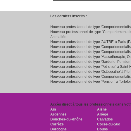
Les derniers inscrits :
Nouveau professionnel de type 'Comportementaliste
Nouveau professionnel de type 'Comportementalist
Animalière
Nouveau professionnel de type 'AUTRE' à Paris (Pa
Nouveau professionnel de type 'Comportementalist
Nouveau professionnel de type 'Comportementalist
Nouveau professionnel de type 'Massotherapie, Os
Nouveau professionnel de type 'Garderie, Pension
Nouveau professionnel de type 'Pet-sitter' à Saint-
Nouveau professionnel de type 'Ostéopathe' à Pib
Nouveau professionnel de type 'Comportementaliste
Nouveau professionnel de type 'Pension' à Tortefo
Accès direct à tous les professionnels dans vot
Ain
Aisne
Ardennes
Ariège
Bouches-du-Rhône
Calvados
Corrèze
Corse-du-Sud
Dordogne
Doubs