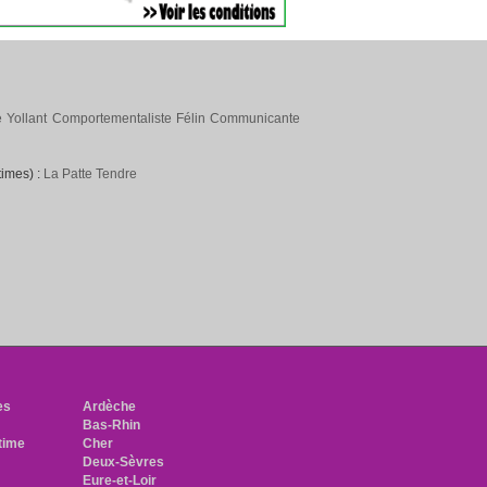
 Yollant Comportementaliste Félin Communicante
times) :
La Patte Tendre
h
es
Ardèche
Bas-Rhin
time
Cher
Deux-Sèvres
Eure-et-Loir