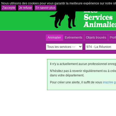
Nous utilisons des cookies pour vous garantir la meilleure expérience sur notre sit
J'accepte
Je refuse
En savoir plus
Animalier
Evénements
Objets trouvés
Prof
Il n'y a actuellement aucun professionnel enre
N'hésitez pas à revenir régulièrement ou à cr
dans votre département.
Pour créer une alerte, il suffit de vous
inscrire 