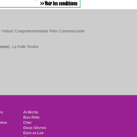
 Yollant Comportementaliste Félin Communicante
times) :
La Patte Tendre
h
es
Ardèche
Bas-Rhin
time
Cher
Deux-Sèvres
Eure-et-Loir