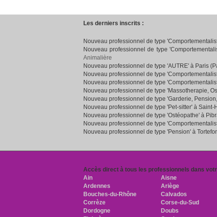
Les derniers inscrits :
Nouveau professionnel de type 'Comportementaliste
Nouveau professionnel de type 'Comportementalist
Animalière
Nouveau professionnel de type 'AUTRE' à Paris (Pa
Nouveau professionnel de type 'Comportementalist
Nouveau professionnel de type 'Comportementalist
Nouveau professionnel de type 'Massotherapie, Os
Nouveau professionnel de type 'Garderie, Pension
Nouveau professionnel de type 'Pet-sitter' à Saint-
Nouveau professionnel de type 'Ostéopathe' à Pib
Nouveau professionnel de type 'Comportementaliste
Nouveau professionnel de type 'Pension' à Tortefo
Accès direct à tous les professionnels dans vot
Ain
Aisne
Ardennes
Ariège
Bouches-du-Rhône
Calvados
Corrèze
Corse-du-Sud
Dordogne
Doubs