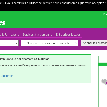
e. Si vous continuez à utiliser ce dernier, nous considérerons que vous acceptez l'u
Dé
s & Formateurs
Services à la personne
Entreprises locales
gistré dans le département
La-Reunion
.
éer une alerte afin d'être prévenu des nouveaux événements prévus
gratuitement
.