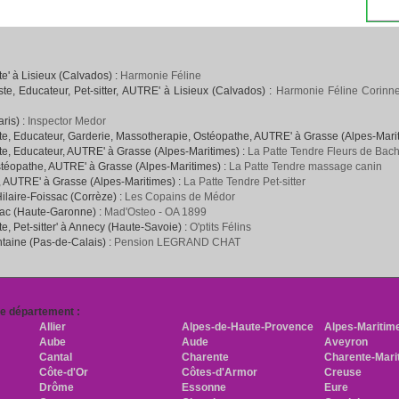
' à Lisieux (Calvados) :
Harmonie Féline
e, Educateur, Pet-sitter, AUTRE' à Lisieux (Calvados) :
Harmonie Féline Corinne
ris) :
Inspector Medor
e, Educateur, Garderie, Massotherapie, Ostéopathe, AUTRE' à Grasse (Alpes-Mari
e, Educateur, AUTRE' à Grasse (Alpes-Maritimes) :
La Patte Tendre Fleurs de Bac
téopathe, AUTRE' à Grasse (Alpes-Maritimes) :
La Patte Tendre massage canin
, AUTRE' à Grasse (Alpes-Maritimes) :
La Patte Tendre Pet-sitter
Hilaire-Foissac (Corrèze) :
Les Copains de Médor
rac (Haute-Garonne) :
Mad'Osteo - OA 1899
, Pet-sitter' à Annecy (Haute-Savoie) :
O'ptits Félins
ntaine (Pas-de-Calais) :
Pension LEGRAND CHAT
re département :
Allier
Alpes-de-Haute-Provence
Alpes-Maritim
Aube
Aude
Aveyron
Cantal
Charente
Charente-Mari
Côte-d'Or
Côtes-d'Armor
Creuse
Drôme
Essonne
Eure